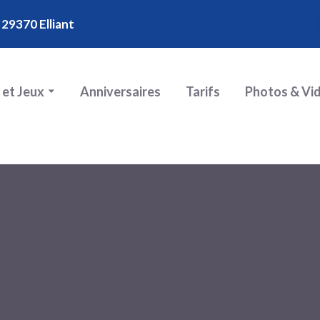
 29370 Elliant
 et Jeux
Anniversaires
Tarifs
Photos & Vi
Crédits
Création et réf