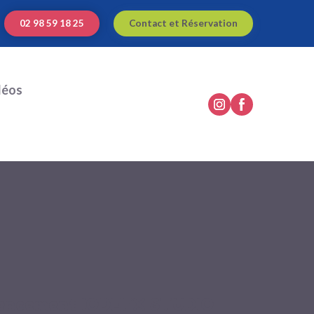
02 98 59 18 25
Contact et Réservation
déos
érencement IODEFX STUDIO