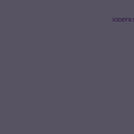
Vous cherchez une agence we
Faites confiance à
IODEFX 
personnalisée, obtenez un si
Une Expertise en Créatio
Spécialisée en création et re
créativité et innovation pou
Que ce soit pour un site vit
répondent aux besoins spécif
Ce site illustre notre engage
grâce à notre savoir-faire 
optimisation SEO.
Des Projets web Sur-Mesur
Chez IODEFX STUDIO, nous s