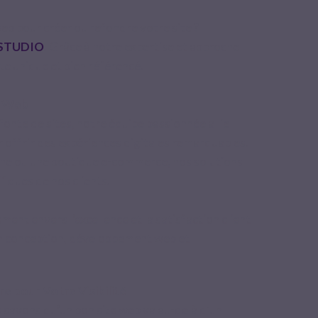
b pour créer ou refondre votre site ?
STUDIO
. Grâce à notre expertise et approche
te unique et bien référencé.
n Web
fonte de sites, notre équipe passionnée allie
r offrir des expériences digitales remarquables.
rine ou une boutique e-commerce, nos solutions
iques de nos clients.
ment envers l’excellence et la satisfaction client
en conception, développement web et
e pour Votre Visibilité
avons qu’un bon site web va au-delà d'un