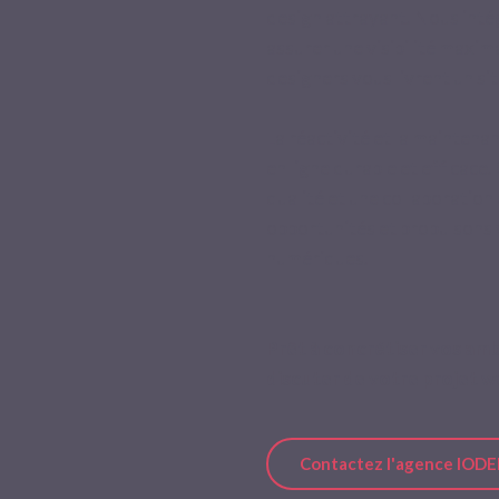
design attrayant. Nous inté
assurer une visibilité maxi
designers vous livrent un s
La réactivité et la maintena
en ligne durable et efficace
qualité et une collaboration
opportunités et propulsons 
numériques.
Prêt à concrétiser vos amb
discuter de votre projet w
Contactez l'agence IOD