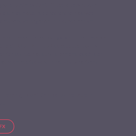
grons l’optimisation SEO dès le départ pour
male sur les moteurs de recherche. Nos web-
ite responsive, ergonomique et performant.
nce sont essentielles pour garantir une présence
. Choisir IODEFX STUDIO, c'est opter pour la
 enrichissante. Nous transformons les défis en
votre entreprise vers de nouveaux horizons
itions digitales ? Contactez-nous pour
eb !
EFX