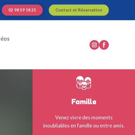
02 98 59 18 25
Contact et Réservation
déos
Famille
Venez vivre des moments
inoubliables en famille ou entre amis.