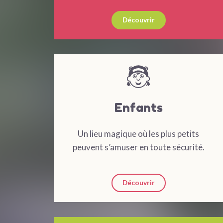
Découvrir
The Noun Project
Icon Template
http://thenounproject.com
Reminders
100px
.SVG
Strokes
Size
Ungroup
Save as
Try to keep strokes at 4px
Cannot be wider or taller than
If your design has more than one
Save as .SVG and make sure
shape, make sure to ungroup
“Use Artboards” is checked
100px (artboard size)
Minimum stroke weight is 2px
Scale your icon to fill as much of
For thicker strokes use even
the artboard as possible
numbers: 6px, 8px etc.
Remember to expand strokes
before saving as an SVG
Enfants
Un lieu magique où les plus petits
peuvent s’amuser en toute sécurité.
Découvrir